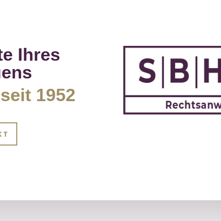
e Ihres
uens
seit 1952
KT